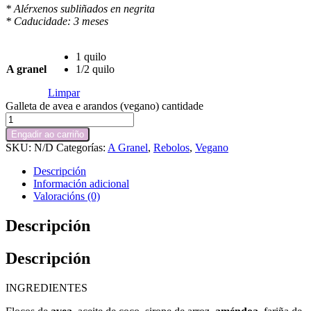
* Alérxenos subliñados en negrita
* Caducidade: 3 meses
1 quilo
A granel
1/2 quilo
Limpar
Galleta de avea e arandos (vegano) cantidade
Engadir ao carriño
SKU:
N/D
Categorías:
A Granel
,
Rebolos
,
Vegano
Descripción
Información adicional
Valoracións (0)
Descripción
Descripción
INGREDIENTES