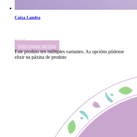
Caixa Landra
€
6.50
Seleccionar opcións
Este produto ten múltiples variantes. As opcións pódense
elixir na páxina de produto