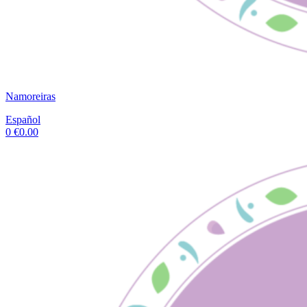
Namoreiras
Español
0
€
0.00