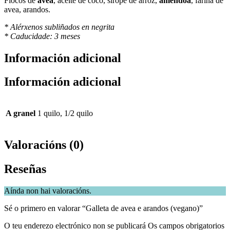
Flocos de
avea
, aceite de coco, sirope de arroz,
améndoa
, fariña de
avea, arandos.
* Alérxenos subliñados en negrita
* Caducidade: 3 meses
Información adicional
Información adicional
A granel
1 quilo, 1/2 quilo
Valoracións (0)
Reseñas
Aínda non hai valoracións.
Sé o primero en valorar “Galleta de avea e arandos (vegano)”
O teu enderezo electrónico non se publicará
Os campos obrigatorios