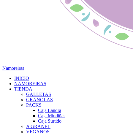
Namoreiras
INICIO
NAMOREIRAS
TIENDA
GALLETAS
GRANOLAS
PACKS
Caja Landra
Caja Miudiñas
Caja Surtido
A GRANEL
VEGANOS