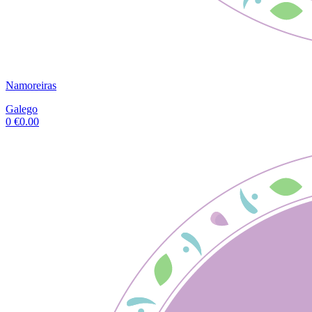
Namoreiras
Galego
0
€
0.00