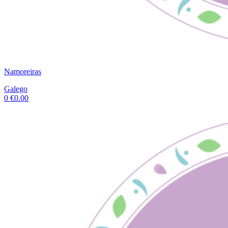
Namoreiras
Galego
0
€
0.00